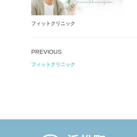
フィットクリニック
P
PREVIOUS
Post
r
navigation
フィットクリニック
e
v
i
o
u
s
P
o