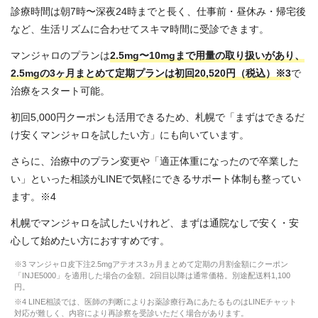
診療時間は朝7時〜深夜24時までと長く、仕事前・昼休み・帰宅後
など、生活リズムに合わせてスキマ時間に受診できます。
マンジャロのプランは
2.5mg〜10mgまで用量の取り扱いがあり、
2.5mgの3ヶ月まとめて定期プランは初回20,520円（税込）※3
で
治療をスタート可能。
初回5,000円クーポンも活用できるため、札幌で「まずはできるだ
け安くマンジャロを試したい方」にも向いています。
さらに、治療中のプラン変更や「適正体重になったので卒業した
い」といった相談がLINEで気軽にできるサポート体制も整ってい
ます。※4
札幌でマンジャロを試したいけれど、まずは通院なしで安く・安
心して始めたい方におすすめです。
※3 マンジャロ皮下注2.5mgアテオス3ヵ月まとめて定期の月割金額にクーポン
「INJE5000」を適用した場合の金額。2回目以降は通常価格。別途配送料1,100
円。
※4 LINE相談では、医師の判断によりお薬診療行為にあたるものはLINEチャット
対応が難しく、内容により再診察を受診いただく場合があります。