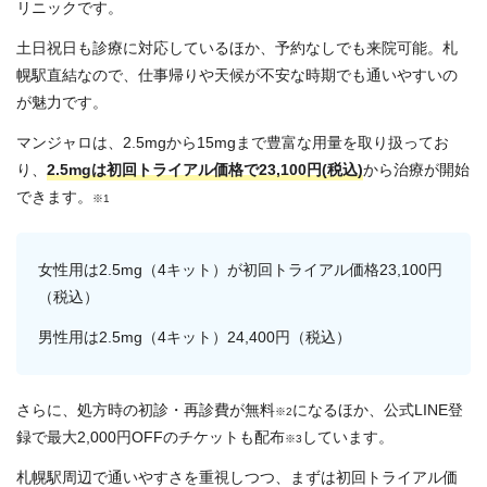
リニックです。
土日祝日も診療に対応しているほか、予約なしでも来院可能。札
幌駅直結なので、仕事帰りや天候が不安な時期でも通いやすいの
が魅力です。
マンジャロは、2.5mgから15mgまで豊富な用量を取り扱ってお
り、
2.5mgは初回トライアル価格で23,100円(税込)
から治療が開始
できます。
※1
女性用は2.5mg（4キット）が初回トライアル価格23,100円
（税込）
男性用は2.5mg（4キット）24,400円（税込）
さらに、処方時の初診・再診費が無料
になるほか、公式LINE登
※2
録で最大2,000円OFFのチケットも配布
しています。
※3
札幌駅周辺で通いやすさを重視しつつ、まずは初回トライアル価