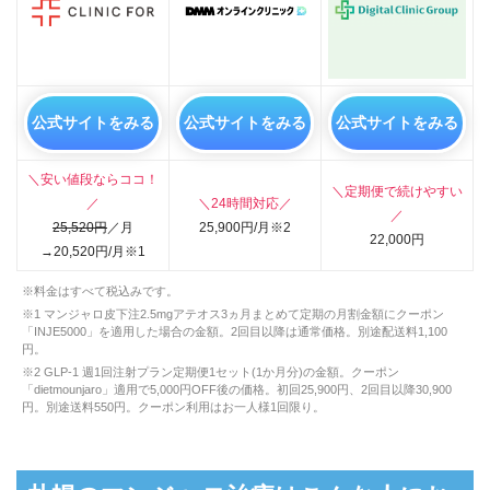
公式サイトをみる
公式サイトをみる
公式サイトをみる
＼安い値段ならココ！
＼定期便で続けやすい
／
＼24時間対応／
／
25,520円
／月
25,900円/月※2
22,000円
→20,520円/月※1
※料金はすべて税込みです。
※1 マンジャロ皮下注2.5mgアテオス3ヵ月まとめて定期の月割金額にクーポン
「INJE5000」を適用した場合の金額。2回目以降は通常価格。別途配送料1,100
円。
※2 GLP-1 週1回注射プラン定期便1セット(1か月分)の金額。クーポン
「dietmounjaro」適用で5,000円OFF後の価格。初回25,900円、2回目以降30,900
円。別途送料550円。クーポン利用はお一人様1回限り。