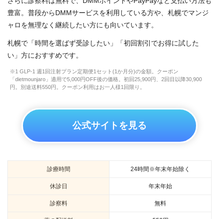
さらに診察料は無料で、DMMポイントやPayPayなど支払い方法も
豊富。普段からDMMサービスを利用している方や、札幌でマンジ
ャロを無理なく継続したい方にも向いています。
札幌で「時間を選ばず受診したい」「初回割引でお得に試した
い」方におすすめです。
※1 GLP-1 週1回注射プラン定期便1セット(1か月分)の金額。クーポン
「dietmounjaro」適用で5,000円OFF後の価格。初回25,900円、2回目以降30,900
円。別途送料550円。クーポン利用はお一人様1回限り。
公式サイトを見る
診療時間
24時間※年末年始除く
休診日
年末年始
診察料
無料