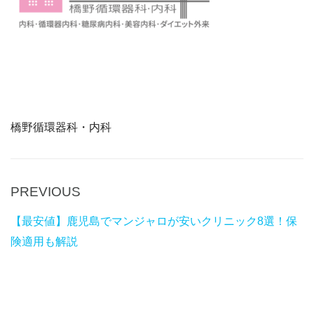
橋野循環器科・内科
P
PREVIOUS
Post
r
navigation
【最安値】鹿児島でマンジャロが安いクリニック8選！保
e
険適用も解説
v
i
o
u