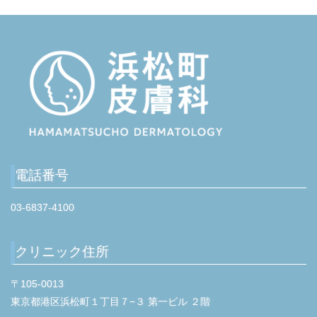
s
P
o
s
t
電話番号
03-6837-4100
クリニック住所
〒105-0013
東京都港区浜松町１丁目７−３ 第一ビル ２階