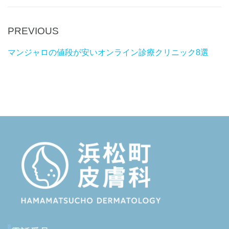
P
PREVIOUS
Post
r
navigation
マンジャロの値段が安いオンライン診療クリニック8選
e
v
i
o
u
s
P
o
s
t