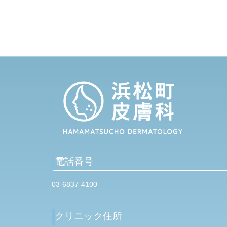
o
u
s
P
o
s
t
電話番号
03-6837-4100
クリニック住所