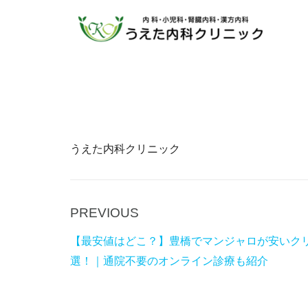
うえた内科クリニック
P
PREVIOUS
Post
r
navigation
【最安値はどこ？】豊橋でマンジャロが安いク
e
選！｜通院不要のオンライン診療も紹介
v
i