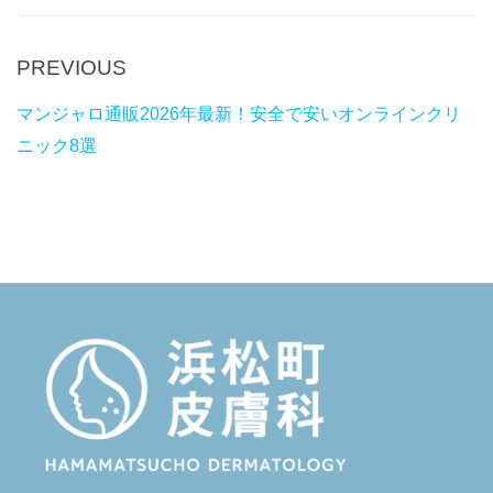
P
PREVIOUS
Post
r
navigation
マンジャロ通販2026年最新！安全で安いオンラインクリ
e
ニック8選
v
i
o
u
s
P
o
s
t