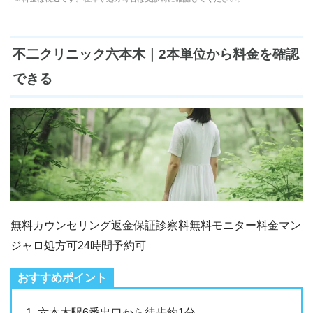
不二クリニック六本木｜2本単位から料金を確認
できる
無料カウンセリング
返金保証
診察料無料
モニター料金
マン
ジャロ処方可
24時間予約可
六本木駅6番出口から徒歩約1分