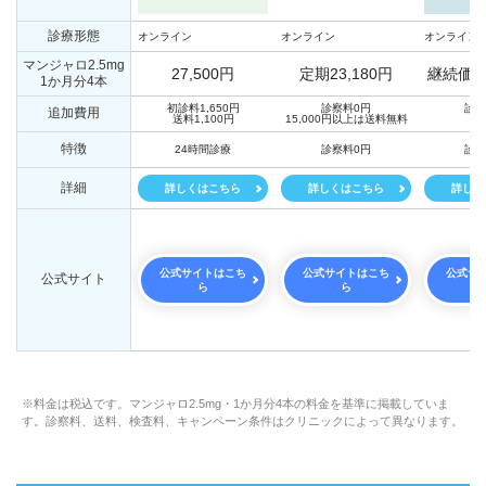
診療形態
オンライン
オンライン
オンライン
マンジャロ2.5mg
27,500円
定期23,180円
継続価格1
1か月分4本
初診料1,650円
診察料0円
診察
追加費用
送料1,100円
15,000円以上は送料無料
送
特徴
24時間診療
診察料0円
診察
詳細
詳しくはこちら
詳しくはこちら
詳しく
公式サイトはこち
公式サイトはこち
公式サ
公式サイト
ら
ら
※料金は税込です。マンジャロ2.5mg・1か月分4本の料金を基準に掲載していま
す。診察料、送料、検査料、キャンペーン条件はクリニックによって異なります。