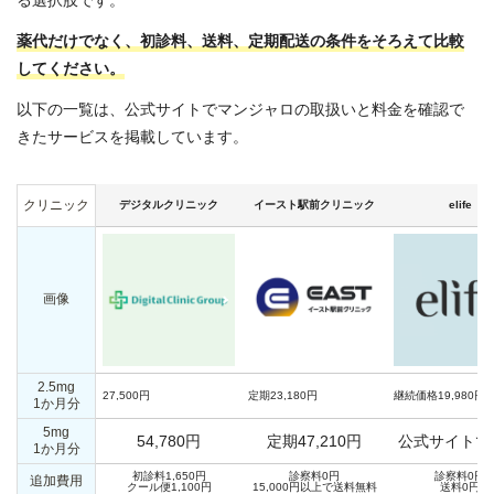
る選択肢です。
薬代だけでなく、初診料、送料、定期配送の条件をそろえて比較
してください。
以下の一覧は、公式サイトでマンジャロの取扱いと料金を確認で
きたサービスを掲載しています。
クリニック
デジタルクリニック
イースト駅前クリニック
elife
画像
2.5mg
27,500円
定期23,180円
継続価格19,980円
1か月分
5mg
54,780円
定期47,210円
公式サイトで
1か月分
初診料1,650円
診察料0円
診察料0円
追加費用
クール便1,100円
15,000円以上で送料無料
送料0円