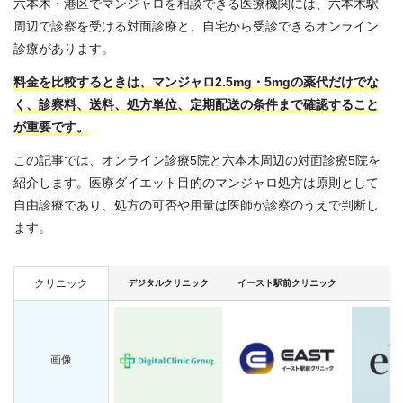
六本木・港区でマンジャロを相談できる医療機関には、六本木駅
周辺で診察を受ける対面診療と、自宅から受診できるオンライン
診療があります。
料金を比較するときは、マンジャロ2.5mg・5mgの薬代だけでな
く、診察料、送料、処方単位、定期配送の条件まで確認すること
が重要です。
この記事では、オンライン診療5院と六本木周辺の対面診療5院を
紹介します。医療ダイエット目的のマンジャロ処方は原則として
自由診療であり、処方の可否や用量は医師が診察のうえで判断し
ます。
クリニック
デジタルクリニック
イースト駅前クリニック
e
画像