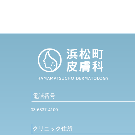
o
u
s
P
o
s
t
電話番号
03-6837-4100
クリニック住所