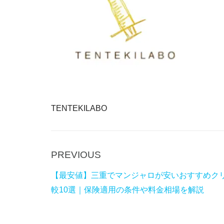
TENTEKILABO
P
PREVIOUS
Post
r
navigation
【最安値】三重でマンジャロが安いおすすめク
e
較10選｜保険適用の条件や料金相場を解説
v
i