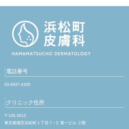
s
P
o
s
t
電話番号
03-6837-4100
クリニック住所
〒105-0013
東京都港区浜松町１丁目７−３ 第一ビル ２階