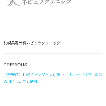
札幌美容外科ネビュラクリニック
P
PREVIOUS
Post
r
navigation
【最安値】札幌でマンジャロが安いクリニック11選！保険
e
適用についても解説
v
i
o
u