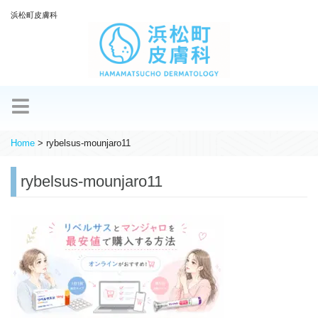
浜松町皮膚科
Home
>
rybelsus-mounjaro11
rybelsus-mounjaro11